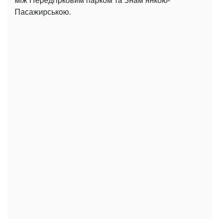
між Передгірковим парком та Знам’янкою-
Пасажирською.