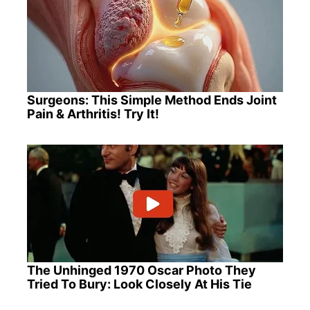
Surgeons: This Simple Method Ends Joint
Pain & Arthritis! Try It!
The Unhinged 1970 Oscar Photo They
Tried To Bury: Look Closely At His Tie