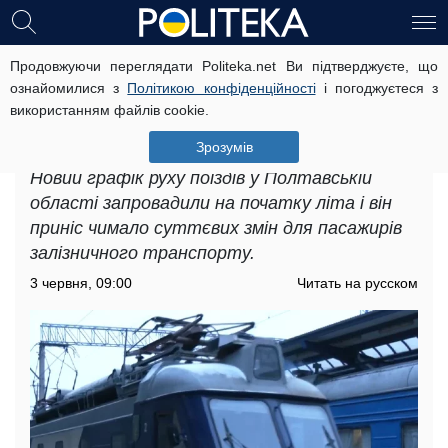
Продовжуючи переглядати Politeka.net Ви підтверджуєте, що
Новий графік руху поїздів у
ознайомилися з
Політикою конфіденційності
і погоджуєтеся з
Полтавській області: які рейси
використанням файлів cookie.
змінять маршрут та час
відправлення
Зрозумів
Новий графік руху поїздів у Полтавській
області запровадили на початку літа і він
приніс чимало суттєвих змін для пасажирів
залізничного транспорту.
3 червня, 09:00
Читать на русском