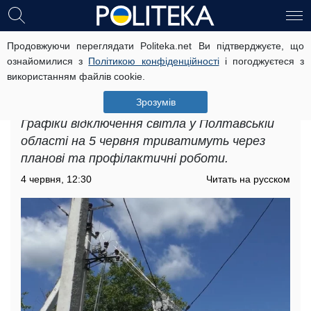
Продовжуючи переглядати Politeka.net Ви підтверджуєте, що
Графіки відключення світла у
ознайомилися з
Політикою конфіденційності
і погоджуєтеся з
Полтавській області на 5 червня: де
використанням файлів cookie.
доведеться провести багато годин
без електрики
Зрозумів
Графіки відключення світла у Полтавській
області на 5 червня триватимуть через
планові та профілактичні роботи.
4 червня, 12:30
Читать на русском