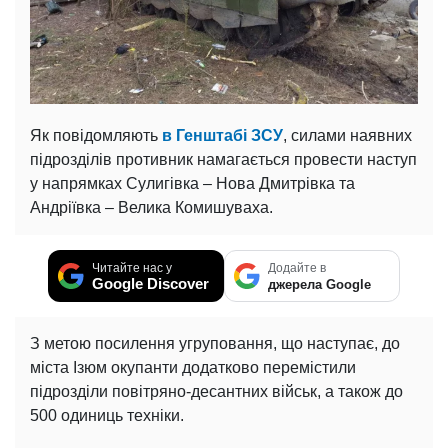
Як повідомляють
в Генштабі ЗСУ
, силами наявних
підрозділів противник намагається провести наступ
у напрямках Сулигівка – Нова Дмитрівка та
Андріївка – Велика Комишуваха.
Читайте нас у
Додайте в
Google Discover
джерела Google
З метою посилення угруповання, що наступає, до
міста Ізюм окупанти додатково перемістили
підрозділи повітряно-десантних військ, а також до
500 одиниць техніки.