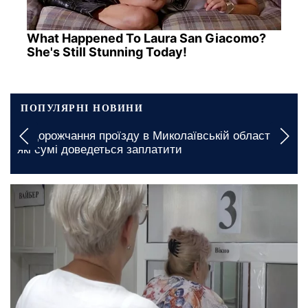
What Happened To Laura San Giacomo?
She's Still Stunning Today!
ПОПУЛЯРНІ НОВИНИ
колаївській області:
Дефіцит вже на горизонті: які
ити
стати рідкістю в Запоріжжі
5 серпня, 23:00