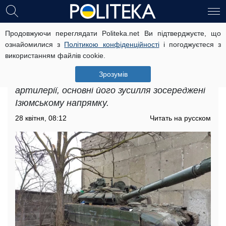
Продовжуючи переглядати Politeka.net Ви підтверджуєте, що
Обходять з флангу: окупанти
ознайомилися з
Політикою конфіденційності
і погоджуєтеся з
перекинули на Харківщину
використанням файлів cookie.
додаткові сили і техніку
Зрозумів
Ворог продовжує обстрілювати Харків з
артилерії, основні його зусилля зосереджені
Ізюмському напрямку.
28 квітня, 08:12
Читать на русском